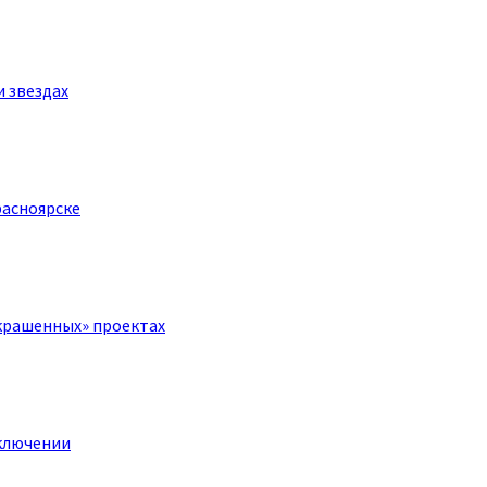
и звездах
расноярске
крашенных» проектах
ключении