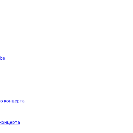
e
 концерта