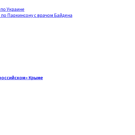
 по Украине
 по Паркинсону с врачом Байдена
 российском» Крыме