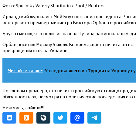
Фото: Sputnik / Valeriy Sharifulin / Pool / Reuters
Ирландский журналист Чей Боуз поставил президента России
венгерского премьер-министра Виктора Орбана о российско
Боуз отметил, что политик назвал Путина рациональным, ди
Орбан посетил Москву 5 июля. Во время своего визита он в
прекращения огня на Украине.
Читайте также:
У следовавшего из Турции на Украину с
По словам премьера, его визит в российскую столицу продик
обязанностью», несмотря на политические последствия его 
Не жмись, лайкни!!!