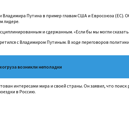
 Владимира Путина в пример главам США и Евросоюза (ЕС). Об
м лидере.
сциплинированным и сдержанным. «Если бы мы могли сказать т
стретился с Владимиром Путиным. В ходе переговоров политик
ухогруза возникли неполадки
тован интересами мира и своей страны. Он заявил, что поиск
поездки в Россию.