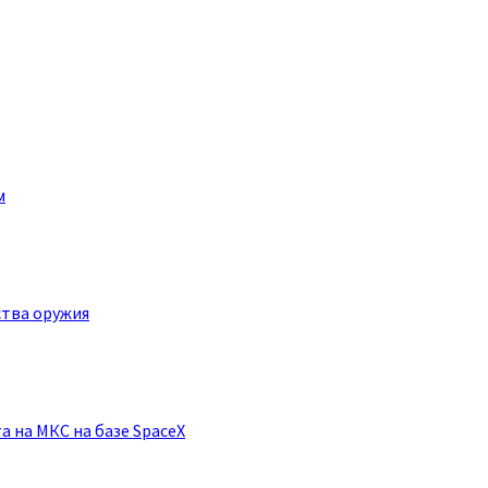
м
ства оружия
 на МКС на базе SpaceX