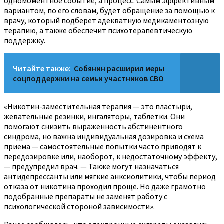
одномоментное событие, а процесс. Самым эффективным
вариантом, по его словам, будет обращение за помощью к
врачу, который подберет адекватную медикаментозную
терапию, а также обеспечит психотерапевтическую
поддержку.
Читайте также:
Собянин расширил меры
соцподдержки на семьи участников СВО
«Никотин-заместительная терапия — это пластыри,
жевательные резинки, ингаляторы, таблетки. Они
помогают снизить выраженность абстинентного
синдрома, но важна индивидуальная дозировка и схема
приема — самостоятельные попытки часто приводят к
передозировке или, наоборот, к недостаточному эффекту,
— предупредил врач. — Также могут назначаться
антидепрессанты или мягкие анксиолитики, чтобы период
отказа от никотина проходил проще. Но даже грамотно
подобранные препараты не заменят работу с
психологической стороной зависимости».