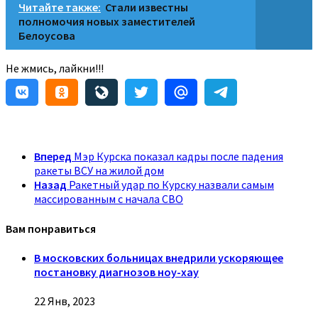
Читайте также:
Стали известны
полномочия новых заместителей
Белоусова
Не жмись, лайкни!!!
Вперед
Мэр Курска показал кадры после падения
ракеты ВСУ на жилой дом
Назад
Ракетный удар по Курску назвали самым
массированным с начала СВО
Вам понравиться
В московских больницах внедрили ускоряющее
постановку диагнозов ноу-хау
22 Янв, 2023