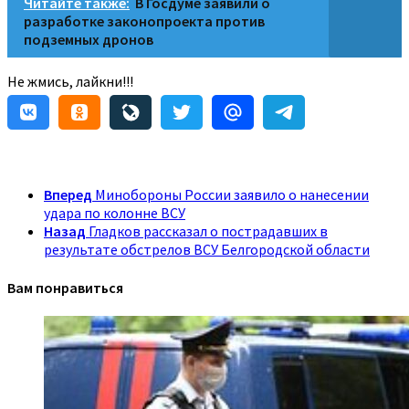
Читайте также:
В Госдуме заявили о
разработке законопроекта против
подземных дронов
Не жмись, лайкни!!!
Вперед
Минобороны России заявило о нанесении
удара по колонне ВСУ
Назад
Гладков рассказал о пострадавших в
результате обстрелов ВСУ Белгородской области
Вам понравиться