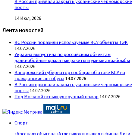
В России призвали закрыть украинские черноморские
порты
14 Июл, 2026
Лента новостей
ВС России поразили используемые ВСУ объекты ТЭК
14.07.2026
Украина выпустила по российским объектам
дальнобойные крылатые ракеты и умные авиабомбы
14.07.2026
Запорожский губернатор сообщил об атаке ВСУ на
гражданские автобусы
14.07.2026
В России призвали закрыть украинские черноморские
порты
14.07.2026
Под Москвой вспыхнул крупный пожар
14.07.2026
Спорт
«Арсенал» обыграл «Атлетико» и вышел в финал Лиги