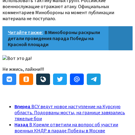
использовать тактику малых групп. Российские
военнослужащие отражают атаку. Официальных
комментариев Минобороны на момент публикации
материала не поступало.
Читайте также:
В Минобороны раскрыли
детали проведения парада Победы на
Красной площади
Вот это да!
Не жмись, лайкни!!!
Вперед
ВСУ ведут новое наступление на Курскую
область. Подорваны мосты, на границе завязались
тяжелые бои
Назад
В Кремле ответили на вопрос об участии
военных КНДР в параде Победы в Москве