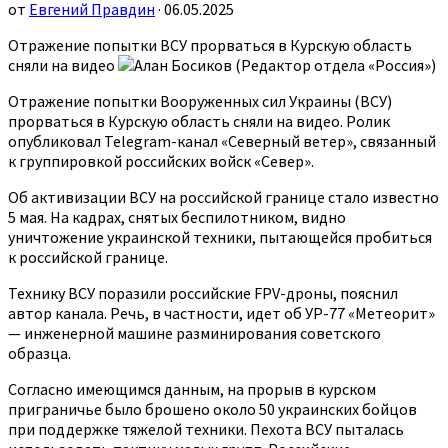
от
Евгений Правдин
· 06.05.2025
Отражение попытки ВСУ прорваться в Курскую область
сняли на видео
Алан Босиков (Редактор отдела «Россия»)
Отражение попытки Вооруженных сил Украины (ВСУ)
прорваться в Курскую область сняли на видео. Ролик
опубликовал Telegram-канал «Северный ветер», связанный
к группировкой российских войск «Север».
Об активизации ВСУ на российской границе стало известно
5 мая. На кадрах, снятых беспилотником, видно
уничтожение украинской техники, пытающейся пробиться
к российской границе.
Технику ВСУ поразили российские FPV-дроны, пояснил
автор канала. Речь, в частности, идет об УР-77 «Метеорит»
— инженерной машине разминирования советского
образца.
Согласно имеющимся данным, на прорыв в курском
приграничье было брошено около 50 украинских бойцов
при поддержке тяжелой техники. Пехота ВСУ пыталась