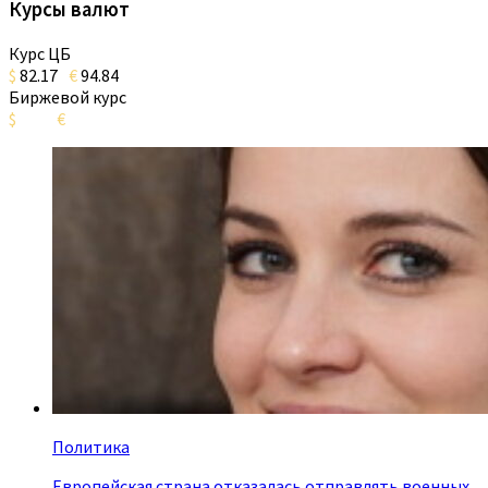
Курсы валют
Курс ЦБ
$
82.17
€
94.84
Биржевой курс
$
€
Политика
Европейская страна отказалась отправлять военных