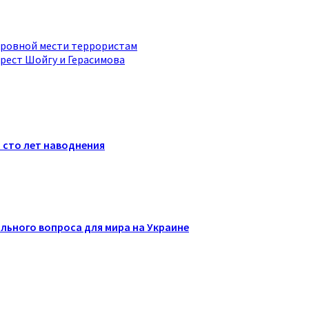
кровной мести террористам
арест Шойгу и Герасимова
 сто лет наводнения
льного вопроса для мира на Украине