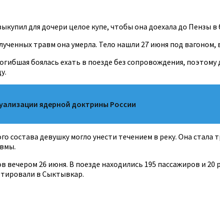
ыкупил для дочери целое купе, чтобы она доехала до Пензы в
олученных травм она умерла. Тело нашли 27 июня под вагоном, 
Погибшая боялась ехать в поезде без сопровождения, поэтому 
у.
туализации ядерной доктрины России
о состава девушку могло унести течением в реку. Она стала т
вмы.
в вечером 26 июня. В поезде находились 195 пассажиров и 20
ртировали в Сыктывкар.