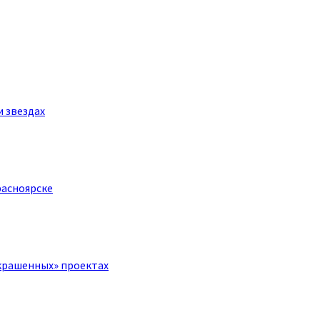
и звездах
расноярске
крашенных» проектах