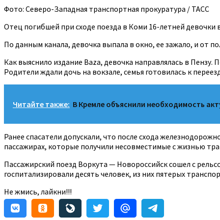
Фото: Северо-Западная транспортная прокуратура / ТАСС
Отец погибшей при сходе поезда в Коми 16-летней девочки в
По данным канала, девочка выпала в окно, ее зажало, и от п
Как выяснило издание Baza, девочка направлялась в Пензу. 
Родители ждали дочь на вокзале, семья готовилась к переезд
Читайте также:
В Кремле объяснили необходимость ак
Ранее спасатели допускали, что после схода железнодорожног
пассажирах, которые получили несовместимые с жизнью тра
Пассажирский поезд Воркута — Новороссийск сошел с рельсо
госпитализировали десять человек, из них пятерых транспо
Не жмись, лайкни!!!