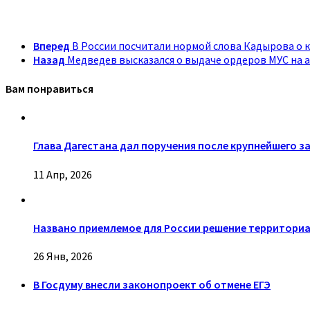
Вперед
В России посчитали нормой слова Кадырова о 
Назад
Медведев высказался о выдаче ордеров МУС на 
Вам понравиться
Глава Дагестана дал поручения после крупнейшего за
11 Апр, 2026
Названо приемлемое для России решение территориа
26 Янв, 2026
В Госдуму внесли законопроект об отмене ЕГЭ