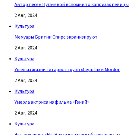
Автор песен Пугачевой вспомнил о капризах певицы
2 Авг, 2024
Культура
Мемуары Бритни Спирс экранизируют
2 Авг, 2024
Культура
Ушел из жизни гитарист групп «СерьГа» и Mordor
2 Авг, 2024
Культура
Умерла актриса из фильма «Гений»
2 Авг, 2024
Культура
Экс-вокалист «На-На» высказался об уехавших из