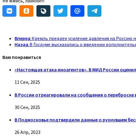
Не жмись, лайкни!!!
Вперед
Кремль предрек усиление давления на Россию 
Назад
В Госдуме высказались о введении дополнительн
Вам понравиться
«Настоящая атака иноагентов». В МИД России оцени
11 Сен, 2025
В России отреагировали на сообщения о переброске в
30 Сен, 2025
В Подмосковье подтвердили данные о рухнувшем бе
26 Апр, 2023