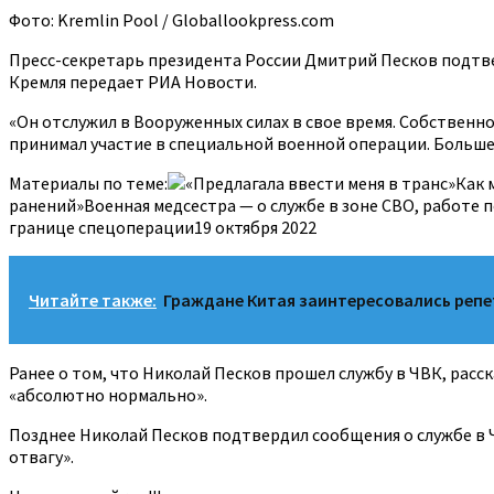
Фото: Kremlin Pool / Globallookpress.com
Пресс-секретарь президента России Дмитрий Песков подтвер
Кремля передает РИА Новости.
«Он отслужил в Вооруженных силах в свое время. Собственн
принимал участие в специальной военной операции. Большего
Материалы по теме:
«Предлагала ввести меня в транс»Как
ранений»Военная медсестра — о службе в зоне СВО, работе п
границе спецоперации19 октября 2022
Читайте также:
Граждане Китая заинтересовались репе
Ранее о том, что Николай Песков прошел службу в ЧВК, расс
«абсолютно нормально».
Позднее Николай Песков подтвердил сообщения о службе в Ч
отвагу».