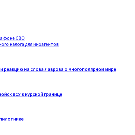
на фоне СВО
ого налога для иноагентов
ли реакцию на слова Лаврова о многополярном мире
ойск ВСУ к курской границе
спилотнике