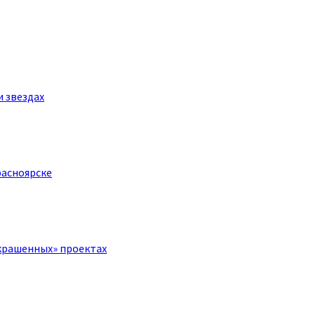
и звездах
расноярске
крашенных» проектах