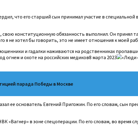
дил, что его старший сын принимал участие в специальной в
о, свою конституционную обязанность выполнил. Он принял та
 я не хотел бы говорить, это не имеет отношения к моей рабо
 мошенники и гадалки наживаются на родственниках пропавших
од огнем и охоте на российских медиков8 марта 2023
«Люди 
тицией парада Победы в Москве
казал ее основатель Евгений Пригожин. По его словам, сын пр
ВК «Вагнер» в зоне спецоперации. По его словам, во время с