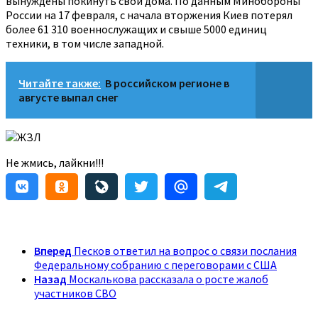
вынуждены покинуть свои дома. По данным Минобороны
России на 17 февраля, с начала вторжения Киев потерял
более 61 310 военнослужащих и свыше 5000 единиц
техники, в том числе западной.
Читайте также:
В российском регионе в
августе выпал снег
ЖЗЛ
Не жмись, лайкни!!!
Вперед
Песков ответил на вопрос о связи послания
Федеральному собранию с переговорами с США
Назад
Москалькова рассказала о росте жалоб
участников СВО