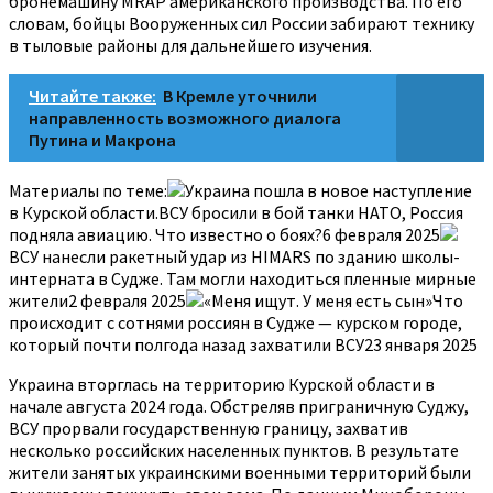
бронемашину МRAP американского производства. По его
словам, бойцы Вооруженных сил России забирают технику
в тыловые районы для дальнейшего изучения.
Читайте также:
В Кремле уточнили
направленность возможного диалога
Путина и Макрона
Материалы по теме:
Украина пошла в новое наступление
в Курской области.ВСУ бросили в бой танки НАТО, Россия
подняла авиацию. Что известно о боях?6 февраля 2025
ВСУ нанесли ракетный удар из HIMARS по зданию школы-
интерната в Судже. Там могли находиться пленные мирные
жители2 февраля 2025
«Меня ищут. У меня есть сын»Что
происходит с сотнями россиян в Судже — курском городе,
который почти полгода назад захватили ВСУ23 января 2025
Украина вторглась на территорию Курской области в
начале августа 2024 года. Обстреляв приграничную Суджу,
ВСУ прорвали государственную границу, захватив
несколько российских населенных пунктов. В результате
жители занятых украинскими военными территорий были