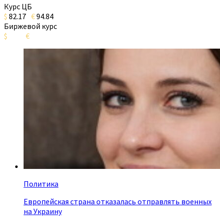
Курс ЦБ
$
82.17
€
94.84
Биржевой курс
$
€
Политика
Европейская страна отказалась отправлять военных
на Украину