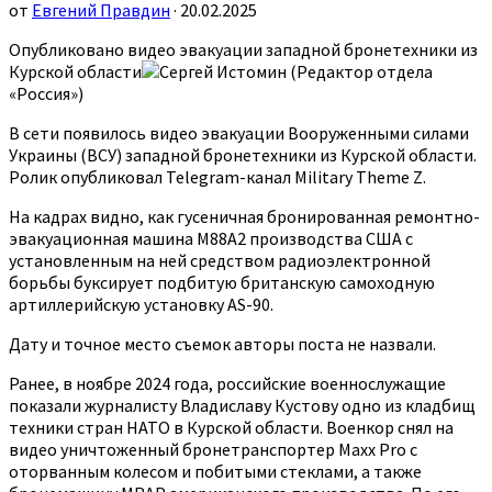
от
Евгений Правдин
· 20.02.2025
Опубликовано видео эвакуации западной бронетехники из
Курской области
Сергей Истомин (Редактор отдела
«Россия»)
В сети появилось видео эвакуации Вооруженными силами
Украины (ВСУ) западной бронетехники из Курской области.
Ролик опубликовал Telegram-канал Military Theme Z.
На кадрах видно, как гусеничная бронированная ремонтно-
эвакуационная машина M88A2 производства США с
установленным на ней средством радиоэлектронной
борьбы буксирует подбитую британскую самоходную
артиллерийскую установку AS-90.
Дату и точное место съемок авторы поста не назвали.
Ранее, в ноябре 2024 года, российские военнослужащие
показали журналисту Владиславу Кустову одно из кладбищ
техники стран НАТО в Курской области. Военкор снял на
видео уничтоженный бронетранспортер Maxx Pro с
оторванным колесом и побитыми стеклами, а также