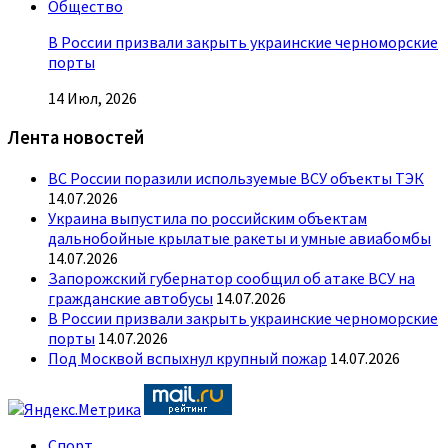
Общество
В России призвали закрыть украинские черноморские
порты
14 Июл, 2026
Лента новостей
ВС России поразили используемые ВСУ объекты ТЭК
14.07.2026
Украина выпустила по российским объектам
дальнобойные крылатые ракеты и умные авиабомбы
14.07.2026
Запорожский губернатор сообщил об атаке ВСУ на
гражданские автобусы
14.07.2026
В России призвали закрыть украинские черноморские
порты
14.07.2026
Под Москвой вспыхнул крупный пожар
14.07.2026
Спорт