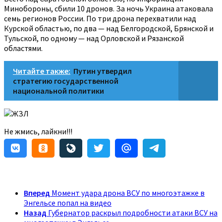
Минобороны, сбили 10 дронов. За ночь Украина атаковала
семь регионов России. По три дрона перехватили над
Курской областью, по два — над Белгородской, Брянской и
Тульской, по одному — над Орловской и Рязанской
областями.
Читайте также:
Путин утвердил
стратегию государственной
национальной политики
ЖЗЛ
Не жмись, лайкни!!!
Вперед
Момент удара дрона ВСУ по многоэтажке в
Энгельсе попал на видео
Назад
Губернатор раскрыл подробности атаки ВСУ на