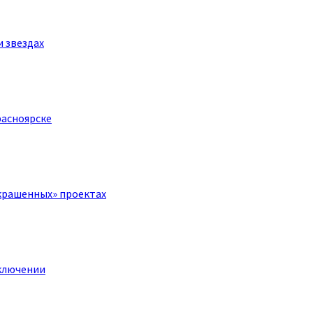
и звездах
расноярске
крашенных» проектах
ключении