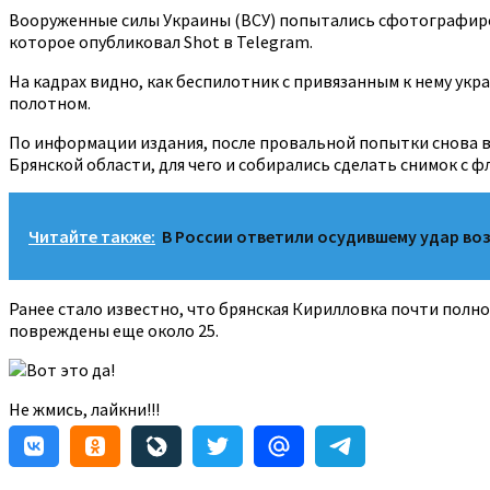
Вооруженные силы Украины (ВСУ) попытались сфотографиров
которое опубликовал Shot в Telegram.
На кадрах видно, как беспилотник с привязанным к нему укра
полотном.
По информации издания, после провальной попытки снова вт
Брянской области, для чего и собирались сделать снимок с ф
Читайте также:
В России ответили осудившему удар во
Ранее стало известно, что брянская Кирилловка почти полн
повреждены еще около 25.
Вот это да!
Не жмись, лайкни!!!