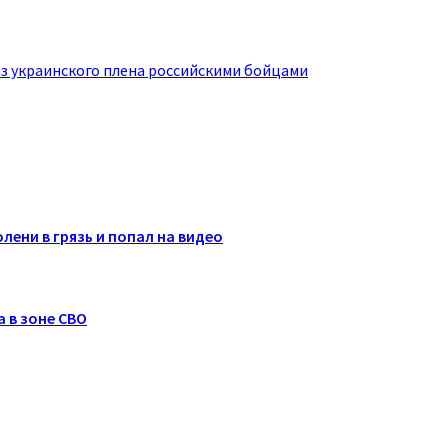
з украинского плена российскими бойцами
лени в грязь и попал на видео
 в зоне СВО