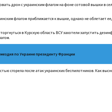
ать дрон с украинским флагом на фоне сотовой вышки в сел
инским флагом приближается к вышке, однако не облетает ее, а
оргнуться в Курскую область ВСУ захотели запустить дезинф
лагом.
змездия по Украине президенту Франции
остью сгорела после атак украинских беспилотников. Как выс