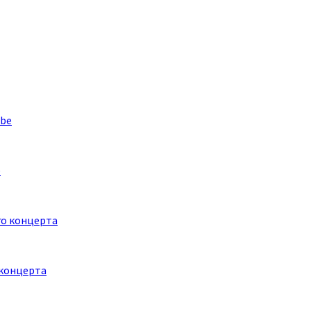
e
 концерта