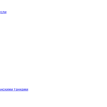
если
анскими танками