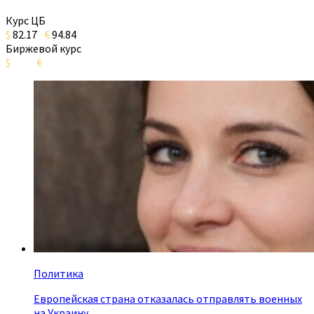
Курс ЦБ
$
82.17
€
94.84
Биржевой курс
$
€
Политика
Европейская страна отказалась отправлять военных
на Украину