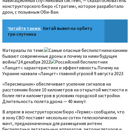
навигационных спутниковых систем», — сказал основатель
конструкторского бюро «Стратим», которое разработало
дрон, с позывным Оби-Ван.
Читайте также:
Китай вывел на орбиту
три спутника
Материалы по теме:
Самые опасные беспилотники:какими
бывают современные дроны и почему за ними будущее
войны?24 декабря 2022
Российский беспилотник
«Ланцет»: характеристики и эффективность.Почему на
Украине назвали «Ланцет» главной угрозой 9 августа 2023
«Пересмешник» обеспечивает усиление сигналов на
расстояниях более 10 километров на открытой местности и
более пяти километров в условиях городской застройки.
Длительность полета дрона — 40 минут.
В апреле в конструкторском бюро «Гермес» сообщили, что
в зону СВО поставят несколько сотен телескопических
мачт, предназначенных для размещения антенн
беспилотных летательных аппаратов, ретрансляторов и