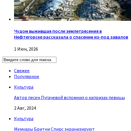
Чудом выжившая после землетрясения в
Нефтегорске рассказала о спасении из-под завалов
1 Июн, 2026
Свежее
Популярное
Культура
Автор песен Пугачевой вспомнил о капризах певицы
2 Авг, 2024
Культура
Мемуары Бритни Спирс экранизируют