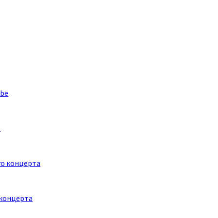
e
 концерта