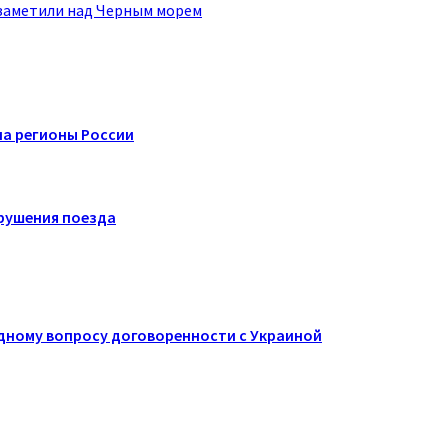
заметили над Черным морем
на регионы России
крушения поезда
одному вопросу договоренности с Украиной