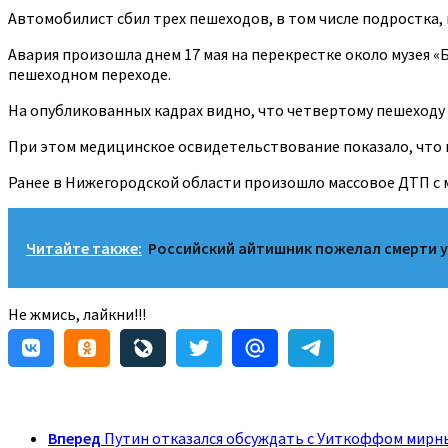
Автомобилист сбил трех пешеходов, в том числе подростка, 
Авария произошла днем 17 мая на перекрестке около музея «Б
пешеходном переходе.
На опубликованных кадрах видно, что четвертому пешеходу
При этом медицинское освидетельствование показало, что 
Ранее в Нижегородской области произошло массовое ДТП с м
Читайте также:
Российский айтишник пожелал смерти у
Не жмись, лайкни!!!
Вперед
Путин отказался обсуждать с Уиткоффом мирны