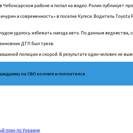
в Чебоксарском районе и попал на видео. Ролик публикует пр
ичурин и современность» в поселке Кугеси. Водитель Toyota R
 чудом удалось избежать наезда авто. По данным ведомства
виновник ДТП был трезв.
ашиной полиции и скорой. В результате один человек не выжи
шедшему на СВО коллеге и поплатился
й план по Украине