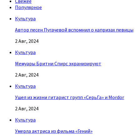
Свежее
Популярное
Культура
Автор песен Пугачевой вспомнил о капризах певицы
2 Авг, 2024
Культура
Мемуары Бритни Спирс экранизируют
2 Авг, 2024
Культура
Ушел из жизни гитарист групп «СерьГа» и Mordor
2 Авг, 2024
Культура
Умерла актриса из фильма «Гений»