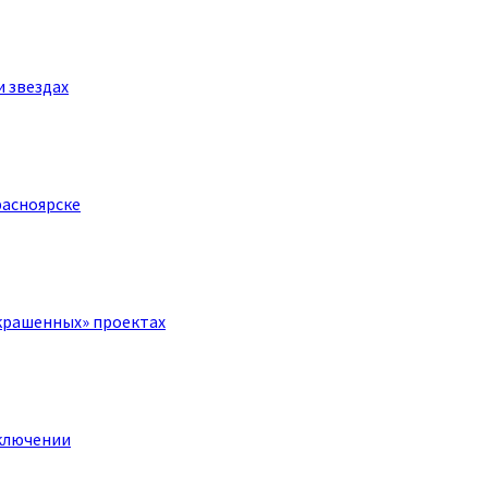
и звездах
расноярске
крашенных» проектах
ключении