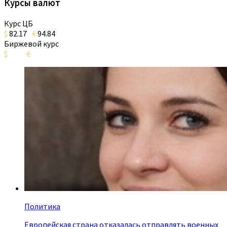
Курсы валют
Курс ЦБ
$
82.17
€
94.84
Биржевой курс
$
€
Политика
Европейская страна отказалась отправлять военных