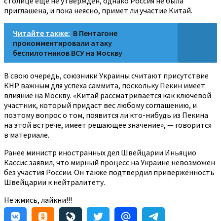
столице еще не утвержден, однако Россия не была
приглашена, и пока неясно, примет ли участие Китай.
Читайте также:
В Пентагоне
прокомментировали атаку
беспилотников ВСУ на Москву
В свою очередь, союзники Украины считают присутствие
КНР важным для успеха саммита, поскольку Пекин имеет
влияние на Москву. «Китай рассматривается как ключевой
участник, который придаст вес любому соглашению, и
поэтому вопрос о том, появится ли кто-нибудь из Пекина
на этой встрече, имеет решающее значение», — говорится
в материале.
Ранее министр иностранных дел Швейцарии Иньяцио
Кассис заявил, что мирный процесс на Украине невозможен
без участия России. Он также подтвердил приверженность
Швейцарии к нейтралитету.
Не жмись, лайкни!!!