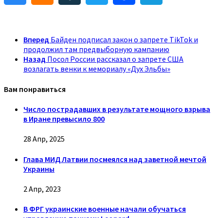
Вперед
Байден подписал закон о запрете TikTok и
продолжил там предвыборную кампанию
Назад
Посол России рассказал о запрете США
возлагать венки к мемориалу «Дух Эльбы»
Вам понравиться
Число пострадавших в результате мощного взрыва
в Иране превысило 800
28 Апр, 2025
Глава МИД Латвии посмеялся над заветной мечтой
Украины
2 Апр, 2023
В ФРГ украинские военные начали обучаться