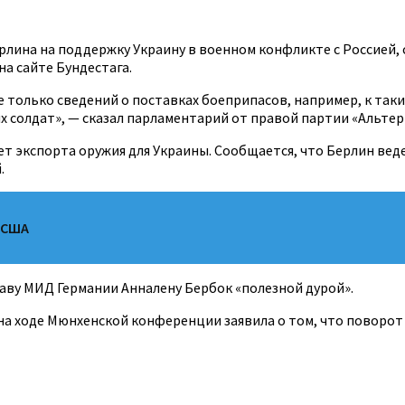
лина на поддержку Украину в военном конфликте с Россией,
а сайте Бундестага.
е только сведений о поставках боеприпасов, например, к т
их солдат», — сказал парламентарий от правой партии «Альтер
ет экспорта оружия для Украины. Сообщается, что Берлин ве
.
 США
аву МИД Германии Анналену Бербок «полезной дурой».
а ходе Мюнхенской конференции заявила о том, что поворот 