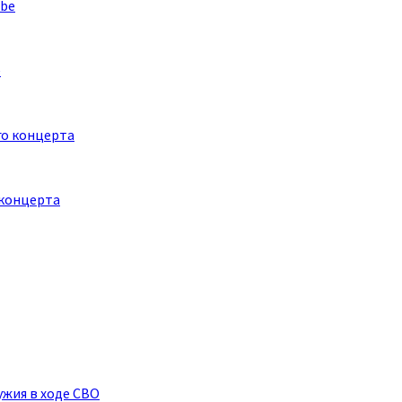
e
 концерта
ужия в ходе СВО