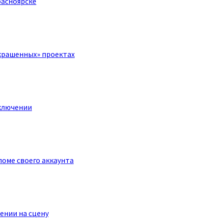
расноярске
крашенных» проектах
ключении
оме своего аккаунта
ении на сцену