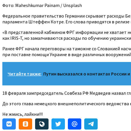
Фото: Maheshkumar Painam / Unsplash
Федеральное правительство Германии скрывает расходы Бер
парламента Штеффен Котре. Его слова приводятся в релизе н
«В представленной кабмином ФРГ информации не хватает н
как IRIS-T, но замалчиваются расходы по обучению украинск
Ранее ФРГ начала переговоры на таможне со Словакией насч
при поставке помощи Украине в виде различных вооружений
Читайте также:
Путин высказался о контактах России и
18 февраля зампредседатель Совбеза РФ Медведев назвал гл
До этого глава немецкого внешнеполитического ведомства н
Не жмись, лайкни!!!