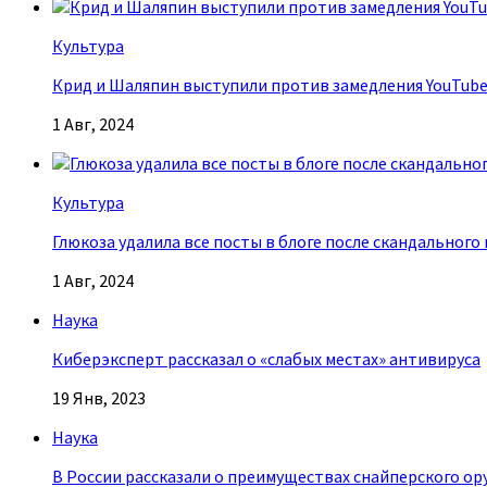
Культура
Крид и Шаляпин выступили против замедления YouTub
1 Авг, 2024
Культура
Глюкоза удалила все посты в блоге после скандального
1 Авг, 2024
Наука
Киберэксперт рассказал о «слабых местах» антивируса
19 Янв, 2023
Наука
В России рассказали о преимуществах снайперского ор