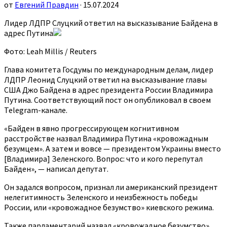
от
Евгений Правдин
· 15.07.2024
Лидер ЛДПР Слуцкий ответил на высказывание Байдена в
адрес Путина
Фото: Leah Millis / Reuters
Глава комитета Госдумы по международным делам, лидер
ЛДПР Леонид Слуцкий ответил на высказывание главы
США Джо Байдена в адрес президента России Владимира
Путина. Соответствующий пост он опубликовал в своем
Telegram-канале.
«Байден в явно прогрессирующем когнитивном
расстройстве назвал Владимира Путина «кровожадным
безумцем». А затем и вовсе — президентом Украины вместо
[Владимира] Зеленского. Вопрос: что и кого перепутал
Байден», — написал депутат.
Он задался вопросом, признал ли американский президент
нелегитимность Зеленского и неизбежность победы
России, или «кровожадное безумство» киевского режима.
Также парламентарий назвал «кровожадное безумство»