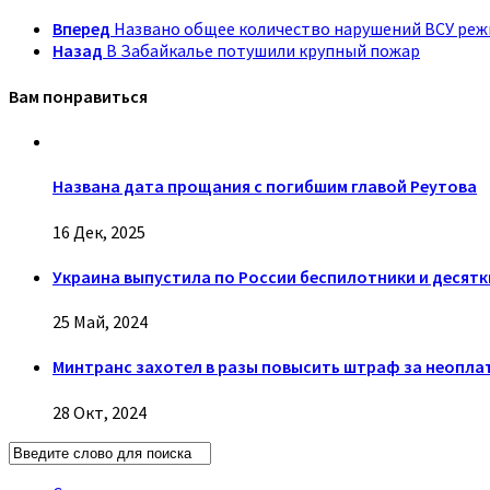
Вперед
Названо общее количество нарушений ВСУ реж
Назад
В Забайкалье потушили крупный пожар
Вам понравиться
Названа дата прощания с погибшим главой Реутова
16 Дек, 2025
Украина выпустила по России беспилотники и десят
25 Май, 2024
Минтранс захотел в разы повысить штраф за неопла
28 Окт, 2024