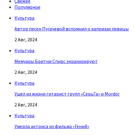
Свежее
Популярное
Культура
Автор песен Пугачевой вспомнил о капризах певицы
2 Авг, 2024
Культура
Мемуары Бритни Спирс экранизируют
2 Авг, 2024
Культура
Ушел из жизни гитарист групп «СерьГа» и Mordor
2 Авг, 2024
Культура
Умерла актриса из фильма «Гений»