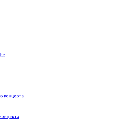
e
 концерта