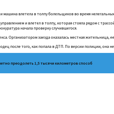
и машина влетела в толпу болельщиков во время нелегальных
управлением и влетел в толпу, которая стояла рядом с трассо
окуратура начала проверку случившегося.
кса. Организатором заезда оказалась местная жительница, ее
дец после того, как попала в ДТП. По версии полиции, она н
етно преодолеть 1,5 тысячи километров способ