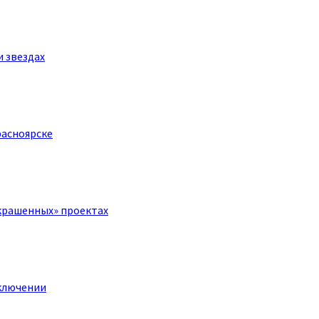
и звездах
расноярске
крашенных» проектах
ключении