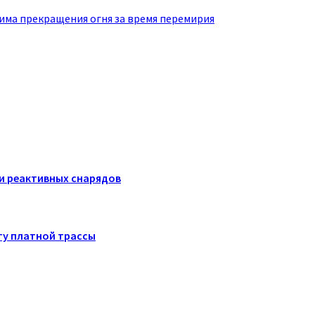
има прекращения огня за время перемирия
ки реактивных снарядов
ту платной трассы