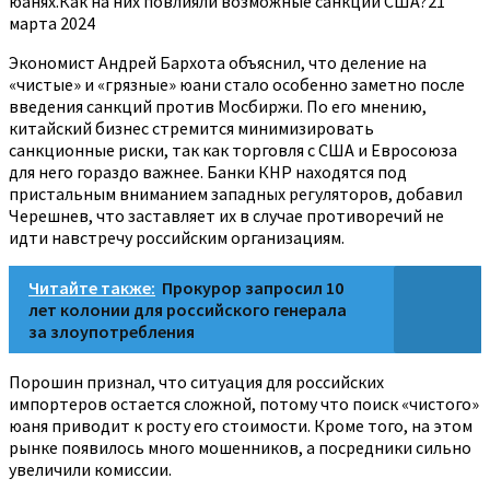
юанях.Как на них повлияли возможные санкции США?21
марта 2024
Экономист Андрей Бархота объяснил, что деление на
«чистые» и «грязные» юани стало особенно заметно после
введения санкций против Мосбиржи. По его мнению,
китайский бизнес стремится минимизировать
санкционные риски, так как торговля с США и Евросоюза
для него гораздо важнее. Банки КНР находятся под
пристальным вниманием западных регуляторов, добавил
Черешнев, что заставляет их в случае противоречий не
идти навстречу российским организациям.
Читайте также:
Прокурор запросил 10
лет колонии для российского генерала
за злоупотребления
Порошин признал, что ситуация для российских
импортеров остается сложной, потому что поиск «чистого»
юаня приводит к росту его стоимости. Кроме того, на этом
рынке появилось много мошенников, а посредники сильно
увеличили комиссии.