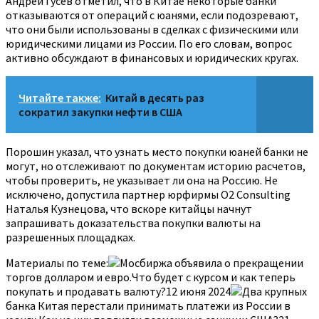
Андрей Гусев отметил, что в Китае некоторые банки
отказываются от операций с юанями, если подозревают,
что они были использованы в сделках с физическими или
юридическими лицами из России. По его словам, вопрос
активно обсуждают в финансовых и юридических кругах.
Читайте также:
Китай в десять раз
сократил закупки нефти в США
Порошин указал, что узнать место покупки юаней банки не
могут, но отслеживают по документам историю расчетов,
чтобы проверить, не указывает ли она на Россию. Не
исключено, допустила партнер юрфирмы О2 Consulting
Наталья Кузнецова, что вскоре китайцы начнут
запрашивать доказательства покупки валюты на
разрешенных площадках.
Материалы по теме:
Мосбиржа объявила о прекращении
торгов долларом и евро.Что будет с курсом и как теперь
покупать и продавать валюту?12 июня 2024
Два крупных
банка Китая перестали принимать платежи из России в