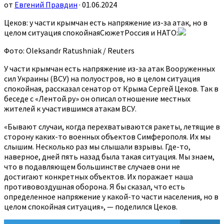
от
Евгений Правдин
· 01.06.2024
Цеков: у части крымчан есть напряжение из-за атак, но в
целом ситуация спокойнаяСюжетРоссия и НАТО:
Фото: Oleksandr Ratushniak / Reuters
У части крымчан есть напряжение из-за атак Вооруженных
сил Украины (ВСУ) на полуостров, но в целом ситуация
спокойная, рассказал сенатор от Крыма Сергей Цеков. Так в
беседе с «Лентой.ру» он описал отношение местных
жителей к участившимся атакам ВСУ.
«Бывают случаи, когда перехватываются ракеты, летящие в
сторону каких-то военных объектов Симферополя. Их мы
слышим. Несколько раз мы слышали взрывы. Где-то,
наверное, дней пять назад была такая ситуация. Мы знаем,
что в подавляющем большинстве случаев они не
достигают конкретных объектов. Их поражает наша
противовоздушная оборона. Я бы сказал, что есть
определенное напряжение у какой-то части населения, но в
целом спокойная ситуация», — поделился Цеков.