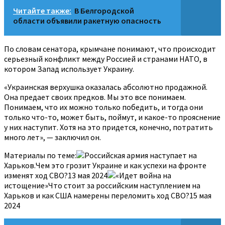
Читайте также:
В Белгородской
области объявили ракетную опасность
По словам сенатора, крымчане понимают, что происходит
серьезный конфликт между Россией и странами НАТО, в
котором Запад использует Украину.
«Украинская верхушка оказалась абсолютно продажной.
Она предает своих предков. Мы это все понимаем.
Понимаем, что их можно только победить, и тогда они
только что-то, может быть, поймут, и какое-то прояснение
у них наступит. Хотя на это придется, конечно, потратить
много лет», — заключил он.
Материалы по теме:
Российская армия наступает на
Харьков.Чем это грозит Украине и как успехи на фронте
изменят ход СВО?13 мая 2024
«Идет война на
истощение»Что стоит за российским наступлением на
Харьков и как США намерены переломить ход СВО?15 мая
2024