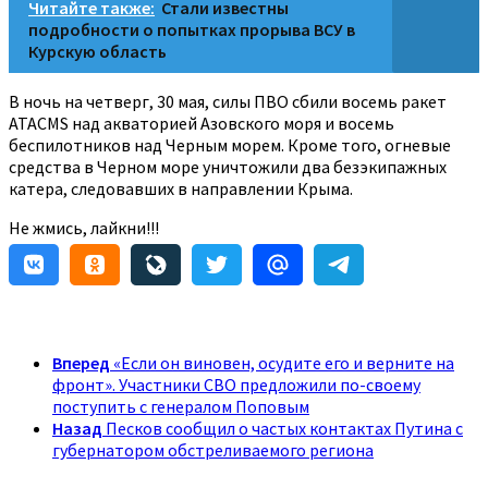
Читайте также:
Стали известны
подробности о попытках прорыва ВСУ в
Курскую область
В ночь на четверг, 30 мая, силы ПВО сбили восемь ракет
ATACMS над акваторией Азовского моря и восемь
беспилотников над Черным морем. Кроме того, огневые
средства в Черном море уничтожили два безэкипажных
катера, следовавших в направлении Крыма.
Не жмись, лайкни!!!
Вперед
«Если он виновен, осудите его и верните на
фронт». Участники СВО предложили по-своему
поступить с генералом Поповым
Назад
Песков сообщил о частых контактах Путина с
губернатором обстреливаемого региона