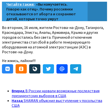
Читайте также:
«Вы намучаетесь.
Говорю как отец». Почему россиянки
отказываются от аборта и сохраняют
детей, которые точно умрут
Во вторник, 16 июля, жители Ростова-на-Дону, Таганрога,
Краснодара, Элисты, Анапы, Армавира, Крыма и других
городов остались без света. Причиной отключения
электричества стал сбой в работе генерирующего
оборудования на атомной электростанции (АЭС) в
Ростове-на-Дону.
Не жмись, лайкни!!!
Вперед
В России назвали возможные последствия
президентских выборов в США
Назад
SHAMAN объяснил выступление у посольства
США