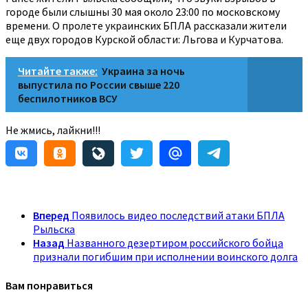
городе были слышны 30 мая около 23:00 по московскому
времени. О пролете украинских БПЛА рассказали жители
еще двух городов Курской области: Льгова и Курчатова.
Читайте также:
Украина за ночь
выпустила по России свыше 220
беспилотников ВСУ
Не жмись, лайкни!!!
Вперед
Появилось видео последствий атаки БПЛА
Рыльска
Назад
Названного дезертиром российского бойца
признали погибшим при исполнении воинского долга
Вам понравиться