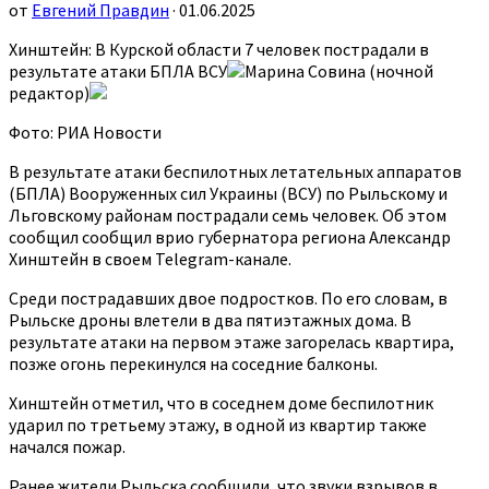
от
Евгений Правдин
· 01.06.2025
Хинштейн: В Курской области 7 человек пострадали в
результате атаки БПЛА ВСУ
Марина Совина (ночной
редактор)
Фото: РИА Новости
В результате атаки беспилотных летательных аппаратов
(БПЛА) Вооруженных сил Украины (ВСУ) по Рыльскому и
Льговскому районам пострадали семь человек. Об этом
сообщил сообщил врио губернатора региона Александр
Хинштейн в своем Telegram-канале.
Среди пострадавших двое подростков. По его словам, в
Рыльске дроны влетели в два пятиэтажных дома. В
результате атаки на первом этаже загорелась квартира,
позже огонь перекинулся на соседние балконы.
Хинштейн отметил, что в соседнем доме беспилотник
ударил по третьему этажу, в одной из квартир также
начался пожар.
Ранее жители Рыльска сообщили, что звуки взрывов в