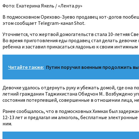
Фото: Екатерина Якель / «Лента.ру»
В подмосковном Орехово-Зуево продавец хот-догов пообещал 
этом сообщает Telegram-канал Shot.
Уточняется, что жертвой домогательств стала 10-летняя Свет
Во время приготовления еды продавец стал делать девочке 
ребенка и заставил прикасаться ладонью к своим интимным 
Читайте также:
Путин поручил военным продолжить вып
Девочке удалось отдернуть руку и убежать домой, где она 
летний гражданин Таджикистана Обидчон М.. Возбуждено уго
состояния потерпевшей, совершенные в отношении лица, не
Ранее сообщалось, что в подмосковных Химках был задержа
12-13 лет и предлагал им алкоголь, бесплатные электронные 
ним.