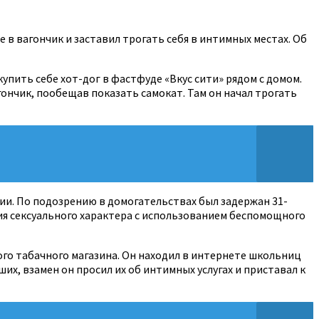
в вагончик и заставил трогать себя в интимных местах. Об
купить себе хот-дог в фастфуде «Вкус сити» рядом с домом.
гончик, пообещав показать самокат. Там он начал трогать
ции. По подозрению в домогательствах был задержан 31-
ия сексуального характера с использованием беспомощного
го табачного магазина. Он находил в интернете школьниц
ших, взамен он просил их об интимных услугах и приставал к