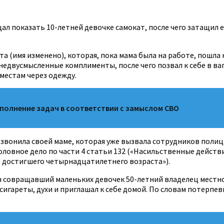
показать 10-летней девочке самокат, после чего затащил ее 
а (имя изменено), которая, пока мама была на работе, пошла 
недвусмысленные комплименты, после чего позвал к себе в ва
местам через одежду.
олнение задач в соответствии с замыслом СВО
позвонила своей маме, которая уже вызвала сотрудников поли
ловное дело по части 4 статьи 132 («Насильственные действ
 достигшего четырнадцатилетнего возраста»).
н совращавший маленьких девочек 50-летний владелец местно
сигареты, духи и приглашал к себе домой. По словам потерпев