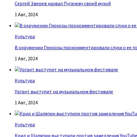
Сергей Зверев назвал Пугачеву своей музой
1 Авг, 2024
Культура
В окружении Глюкозы прокомментировали слухи о ее п
1 Авг, 2024
Культура
Ургант выступит на музыкальном фестивале
1 Авг, 2024
Культура
Крид и Шаляпин выступили против замедления YouTub