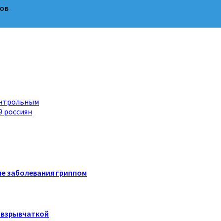
дов
онтрольным
9 россиян
ле заболевания гриппом
с взрывчаткой