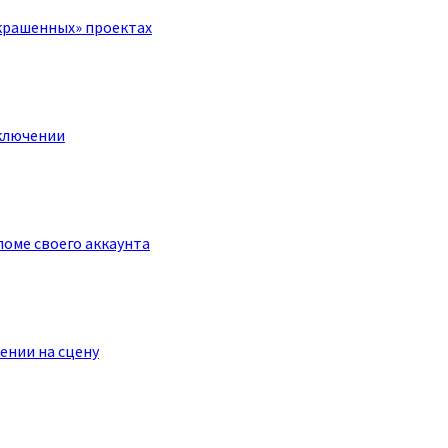
крашенных» проектах
ключении
оме своего аккаунта
ении на сцену