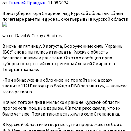
от
Евгений Правдин
· 11.08.2024
Врио губернатора Смирнов: над Курской областью сбили
по четыре ракеты и дронаСюжетВзрывы в Курской области
Фото: David W Cerny / Reuters
В ночь на пятницу, 9 августа, Вооруженные силы Украины
(ВСУ) снова пытались атаковать Курскую область
беспилотниками и ракетами. Об этом сообщил врио
губернатора российского региона Алексей Смирнов в
Telegram-канале.
«При обнаружении обломков не трогайте их, а сразу
звоните 112! Благодарю бойцов ПВО за защиту», — написал
глава региона.
Ночью того же дня в Рыльском районе Курской области
прогремели мощные взрывы. Жители рассказали, что их
было четыре. Пожар также вспыхнул в селе Степановка.
В Курской области четвертые сутки продолжаются бои с
ВСУ. Они, по данным Минобороны, ведутся в Суджанском и