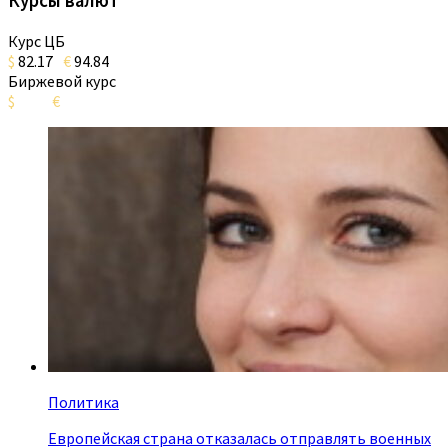
Курсы валют
Курс ЦБ
$
82.17
€
94.84
Биржевой курс
$
€
Политика
Европейская страна отказалась отправлять военных