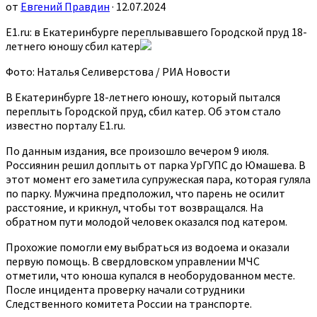
от
Евгений Правдин
· 12.07.2024
Е1.ru: в Екатеринбурге переплывавшего Городской пруд 18-
летнего юношу сбил катер
Фото: Наталья Селиверстова / РИА Новости
В Екатеринбурге 18-летнего юношу, который пытался
переплыть Городской пруд, сбил катер. Об этом стало
известно порталу Е1.ru.
По данным издания, все произошло вечером 9 июля.
Россиянин решил доплыть от парка УрГУПС до Юмашева. В
этот момент его заметила супружеская пара, которая гуляла
по парку. Мужчина предположил, что парень не осилит
расстояние, и крикнул, чтобы тот возвращался. На
обратном пути молодой человек оказался под катером.
Прохожие помогли ему выбраться из водоема и оказали
первую помощь. В свердловском управлении МЧС
отметили, что юноша купался в необорудованном месте.
После инцидента проверку начали сотрудники
Следственного комитета России на транспорте.