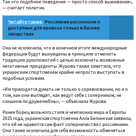
Так что подобное поведение — просто способ выживания»,
— считает политик.
Читайте также:
Россиянам рассказали о
доступных для провоза только в багаже
лекарствах
Она не исключила, что в конечном итоге международные
федерации будут вынуждены в принципе отменить
традицию рукопожатий с целью исключить возможные
негативные прецеденты. Журова также заметила, что
украинским спортсменам крайне непросто выступать в
подобных условиях.
«Им приходится думать не только о соревновании, но и о
том, как они выглядят, как ведут себя с соперником, не
слишком ли дружелюбны», — объяснила Журова.
Ранее борец вольного стиля и чемпионка мира и Европы
2025 года, украинская спортсменка Алла Белинская заявила,
что ей не нравится сам факт соперничества с россиянами.
Она также исключила для себя возможность обменяться