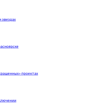
и звездах
расноярске
крашенных» проектах
ключении