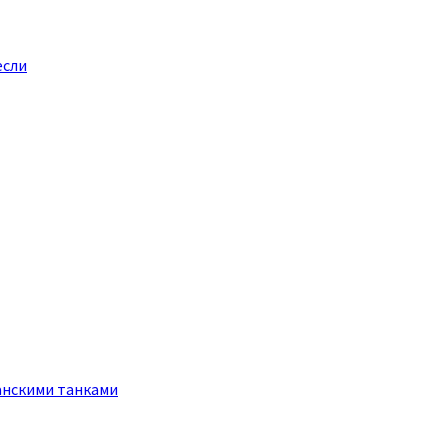
если
анскими танками