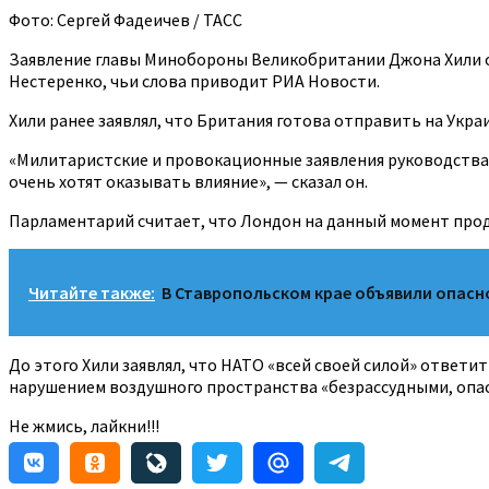
Фото: Сергей Фадеичев / ТАСС
Заявление главы Минобороны Великобритании Джона Хили об
Нестеренко, чьи слова приводит РИА Новости.
Хили ранее заявлял, что Британия готова отправить на Укра
«Милитаристские и провокационные заявления руководства
очень хотят оказывать влияние», — сказал он.
Парламентарий считает, что Лондон на данный момент прод
Читайте также:
В Ставропольском крае объявили опасн
До этого Хили заявлял, что НАТО «всей своей силой» ответ
нарушением воздушного пространства «безрассудными, опа
Не жмись, лайкни!!!