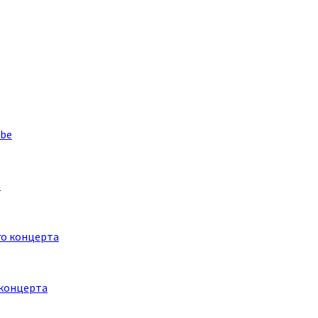
e
 концерта