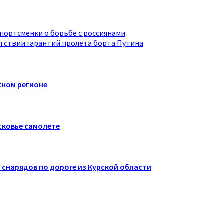
спортсменки о борьбе с россиянами
утствии гарантий пролета борта Путина
ском регионе
сковье самолете
 снарядов по дороге из Курской области