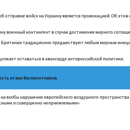
 отправке войск на Украину является провокацией. Об этом
ину военный контингент в случае достижения мирного соглаше
 Британии традиционно предшествуют любым мирным инициат
олжает оставаться в авангарде антироссийской политики.
ость атаки беспилотников
ит на якобы нарушение европейского воздушного пространства
сными и совершенно неприемлемыми».