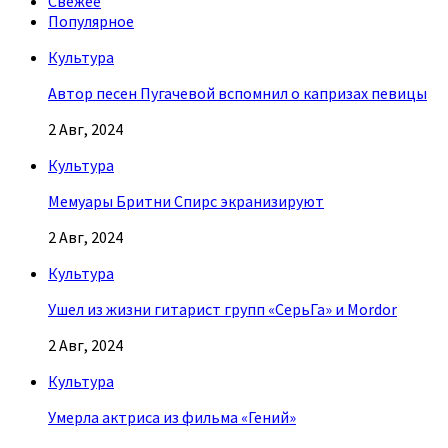
Свежее
Популярное
Культура
Автор песен Пугачевой вспомнил о капризах певицы
2 Авг, 2024
Культура
Мемуары Бритни Спирс экранизируют
2 Авг, 2024
Культура
Ушел из жизни гитарист групп «СерьГа» и Mordor
2 Авг, 2024
Культура
Умерла актриса из фильма «Гений»